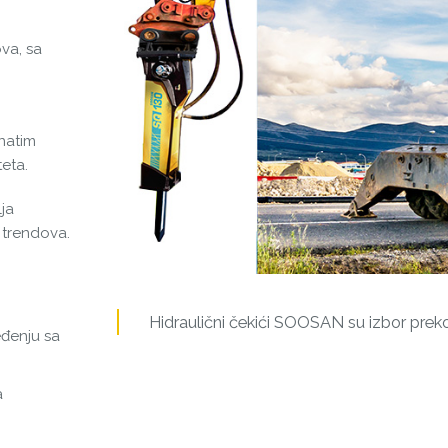
va, sa
natim
eta.
ja
 trendova.
Hidraulični čekići SOOSAN su izbor preko
eđenju sa
a