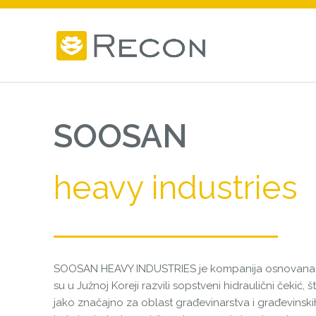
SOOSAN
heavy industries
SOOSAN HEAVY INDUSTRIES je kompanija osnovana 1
su u Južnoj Koreji razvili sopstveni hidraulični čekić, št
jako značajno za oblast građevinarstva i građevinski