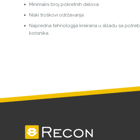
Minimalni broj pokretnih delova
Niski troškovi održavanja
Napredna tehnologija kreirana u skladu sa potr
korisnika