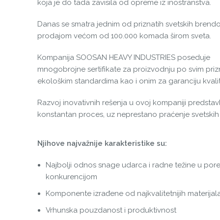
koja je do tada zavisila od opreme iz inostranstva.
Danas se smatra jednim od priznatih svetskih brendo
prodajom većom od 100.000 komada širom sveta.
Kompanija SOOSAN HEAVY INDUSTRIES poseduje
mnogobrojne sertifikate za proizvodnju po svim priz
ekološkim standardima kao i onim za garanciju kvalit
Razvoj inovativnih rešenja u ovoj kompaniji predstavl
konstantan proces, uz neprestano praćenje svetskih
Njihove najvažnije karakteristike su:
Najbolji odnos snage udarca i radne težine u por
konkurencijom
Komponente izrađene od najkvalitetnijih materijal
Vrhunska pouzdanost i produktivnost