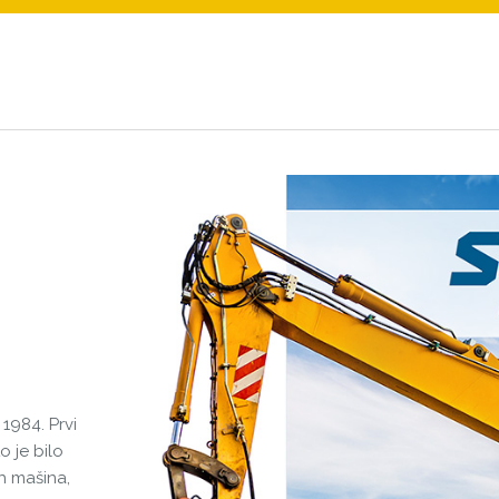
984. Prvi
o je bilo
h mašina,